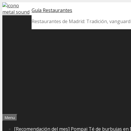
Skip
Guía Restaurantes
to
content
Restaurantes de Madrid: Tradición, vanguard
Menu
[Recomendación del mes] Pompai Té de burbujas en