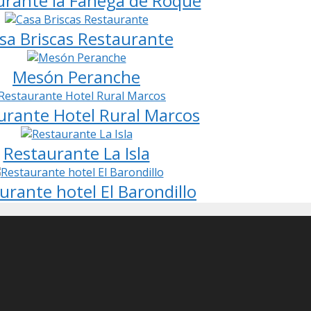
urante la Fanega de Roque
sa Briscas Restaurante
Mesón Peranche
urante Hotel Rural Marcos
Restaurante La Isla
urante hotel El Barondillo