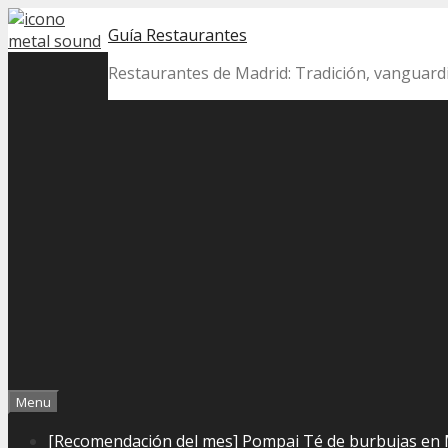
Skip
Guía Restaurantes
to
content
Restaurantes de Madrid: Tradición, vanguard
Menu
[Recomendación del mes] Pompai Té de burbujas en