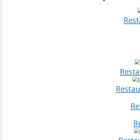
Rest
Resta
Restau
Re
R