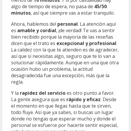
menos de
10 minutos
. Y si por casualidad hay
algo de tiempo de espera, no pasa de
45/50
minutos
, así que siempre vas a estar tranquilo.
Ahora, hablemos del
personal
. La atención aquí
es
amable y cordial
, ¡de verdad! Te vas a sentir
bien recibido porque la mayoría de las reseñas
dicen que el trato es
excepcional y profesional
.
La calidez con la que te atienden es de agradecer,
así que si necesitas algo, seguro que te lo van a
solucionar rápidamente. Aunque en una que otra
ocasión hubo un problema, la actitud
desagradecida fue una excepción, más que la
regla.
Y la
rapidez del servicio
es otro punto a favor.
La gente asegura que es
rápido y eficaz
. Desde
el momento en que llegas hasta que te sirven,
todo fluye. Así que ya sabes, si buscas un lugar
donde no tengas que esperar mucho y donde el
personal se esfuerce por hacerte sentir especial,