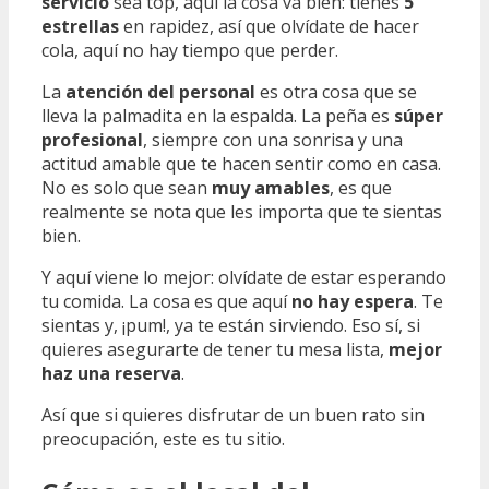
servicio
sea top, aquí la cosa va bien: tienes
5
estrellas
en rapidez, así que olvídate de hacer
cola, aquí no hay tiempo que perder.
La
atención del personal
es otra cosa que se
lleva la palmadita en la espalda. La peña es
súper
profesional
, siempre con una sonrisa y una
actitud amable que te hacen sentir como en casa.
No es solo que sean
muy amables
, es que
realmente se nota que les importa que te sientas
bien.
Y aquí viene lo mejor: olvídate de estar esperando
tu comida. La cosa es que aquí
no hay espera
. Te
sientas y, ¡pum!, ya te están sirviendo. Eso sí, si
quieres asegurarte de tener tu mesa lista,
mejor
haz una reserva
.
Así que si quieres disfrutar de un buen rato sin
preocupación, este es tu sitio.